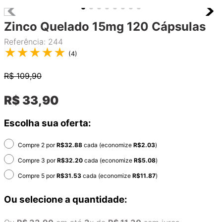
Zinco Quelado 15mg 120 Cápsulas
Referência
:
244
★
★
★
★
★
(
4
)
R$
109,90
R$
33
,
90
Escolha sua oferta:
Compre 2 por
R$
32.88
cada (economize
R$
2.03
)
Compre 3 por
R$
32.20
cada (economize
R$
5.08
)
Compre 5 por
R$
31.53
cada (economize
R$
11.87
)
Ou selecione a quantidade: