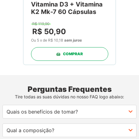
Vitamina D3 + Vitamina
K2 Mk-7 60 Cápsulas
R$
119
,
90
R$
50
,
90
Ou
5
x
de
R$ 10,18
sem juros
COMPRAR
Perguntas Frequentes
Tire todas as suas dúvidas no nosso FAQ logo abaixo:
Quais os benefícios de tomar?
Qual a composição?