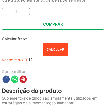
Ou
R$
33
,
90
em até
3
x de
R$
11
,
30
sem juros
－
＋
COMPRAR
Não sei meu CEP
Compartilhar
Descrição do produto
Suplementos de zinco são amplamente utilizados em
estratégias de suplementação alimentar.