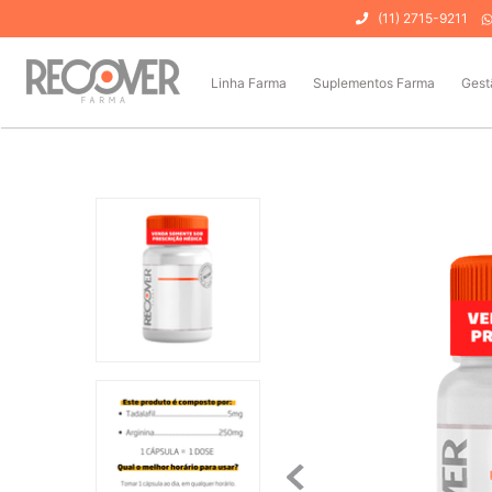
(11) 2715-9211
Linha Farma
Suplementos Farma
Gest