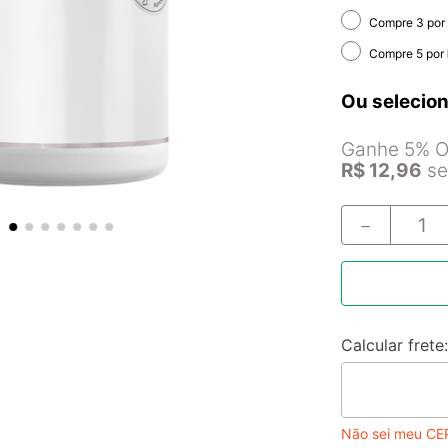
Compre 3 por
Compre 5 por
Ou selecion
Ganhe 5% Of
R$
12
,
96
se
－
Não sei meu CE