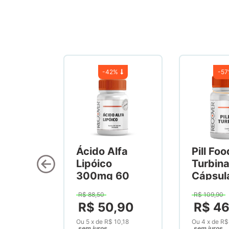
-
42%
-
5
Ácido Alfa
Pill Foo
Lipóico
Turbin
300mg 60
Cápsul
Cápsulas
R$
88
,
50
R$
109
,
90
R$
50
,
90
R$
4
Ou
5
x
de
R$ 10,18
Ou
4
x
de
R$
sem juros
sem juros