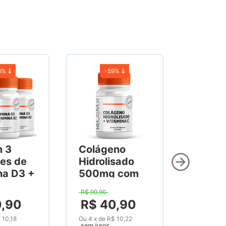
8%
-
59%
m 3
Colágeno
es de
Hidrolisado
na D3 +
500mg com
na K2
Vitamina C
R$
99
,
90
60
300mg 120
0
,
90
R$
40
,
90
as
Cápsulas
 10,18
Ou
4
x
de
R$ 10,22
sem juros