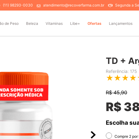
(11) 98293-0030
atendimento@recoverfarma.com.br
Segunda a Sex
ão de Peso
Beleza
Vitaminas
Libe+
Ofertas
Lançamentos
TD + Ar
Referência
:
175
★
★
★
★
R$
45,90
R$
3
Escolha sua
Compre 2 por