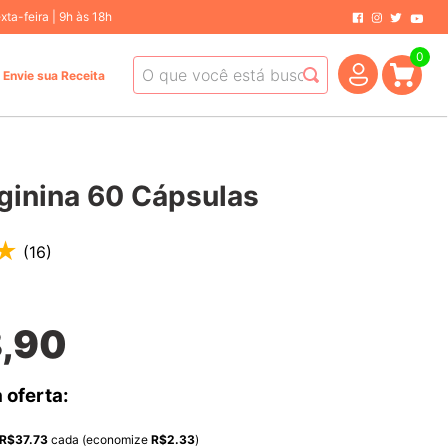
ta-feira | 9h às 18h
0
O que você está buscando hoje?
Envie sua Receita
ginina 60 Cápsulas
★
(
16
)
8
,
90
 oferta:
R$
37.73
cada (economize
R$
2.33
)