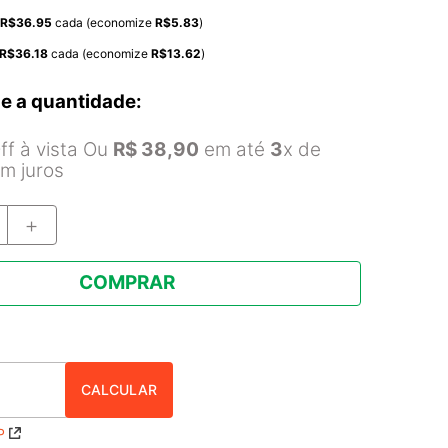
R$
36.95
cada (economize
R$
5.83
)
R$
36.18
cada (economize
R$
13.62
)
e a quantidade:
f à vista Ou
R$
38
,
90
em até
3
x de
m juros
＋
COMPRAR
P