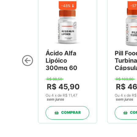
-
48%
-
5
Ácido Alfa
Pill Foo
Lipóico
Turbin
300mg 60
Cápsul
Cápsulas
R$
88
,
50
R$
109
,
90
R$
45
,
90
R$
4
Ou
4
x
de
R$ 11,47
Ou
4
x
de
R$
sem juros
sem juros
COMPRAR
CO