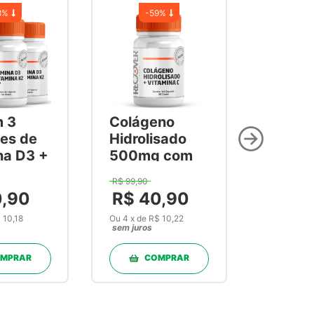
8%
-
59%
m 3
Colágeno
es de
Hidrolisado
na D3 +
500mg com
na K2
Vitamina C
R$
99
,
90
60
300mg 120
0
,
90
R$
40
,
90
as
Cápsulas
 10,18
Ou
4
x
de
R$ 10,22
sem juros
MPRAR
COMPRAR