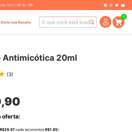
ta-feira | 9h às 18h
0
O que você está buscando hoje?
Envie sua Receita
 Antimicótica 20ml
★
(
3
)
0
,
90
 oferta:
R$
29.97
cada (economize
R$
1.85
)