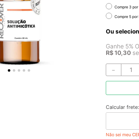
Compre 3 por
Compre 5 por
Ou selecion
Ganhe 5% Of
R$
10
,
30
se
－
Não sei meu CE