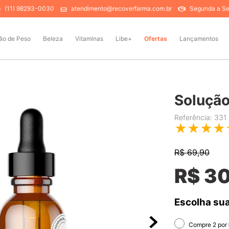
(11) 98293-0030
atendimento@recoverfarma.com.br
Segunda a Sex
ão de Peso
Beleza
Vitaminas
Libe+
Ofertas
Lançamentos
Solução
Referência
:
331
★
★
★
★
R$
69,90
R$
3
Escolha sua
Compre 2 por