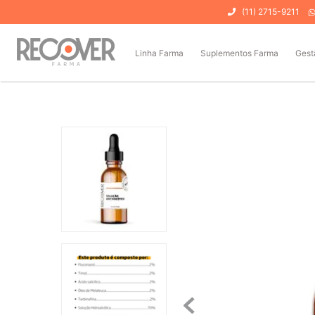
(11) 2715-9211
Linha Farma
Suplementos Farma
Gest