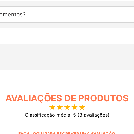
lementos?
AVALIAÇÕES
★
★
★
★
★
Classificação média: 5
(3 avaliações)
FAÇA LOGIN PARA ESCREVER UMA AVALIAÇÃO.