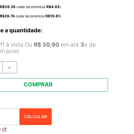
R$
29.35
cada (economize
R$
4.63
)
R$
28.74
cada (economize
R$
10.81
)
e a quantidade:
f à vista Ou
R$
30
,
90
em até
3
x de
m juros
＋
COMPRAR
P