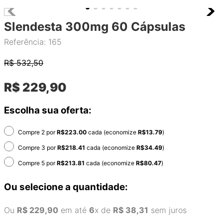
Slendesta 300mg 60 Cápsulas
Referência
:
165
R$
532,50
R$
229
,
90
Escolha sua oferta:
Compre 2 por
R$
223.00
cada (economize
R$
13.79
)
Compre 3 por
R$
218.41
cada (economize
R$
34.49
)
Compre 5 por
R$
213.81
cada (economize
R$
80.47
)
Ou selecione a quantidade:
Ou
R$
229
,
90
em até
6
x de
R$
38
,
31
sem juros