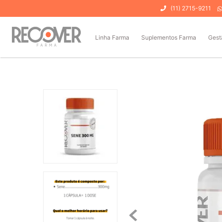
(11) 2715-9211
Linha Farma
Suplementos Farma
Gest