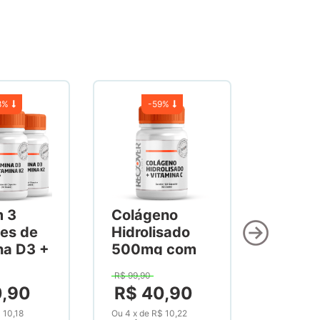
8%
-
59%
m 3
Colágeno
es de
Hidrolisado
na D3 +
500mg com
na K2
Vitamina C
R$
99
,
90
60
300mg 120
0
,
90
R$
40
,
90
as
Cápsulas
 10,18
Ou
4
x
de
R$ 10,22