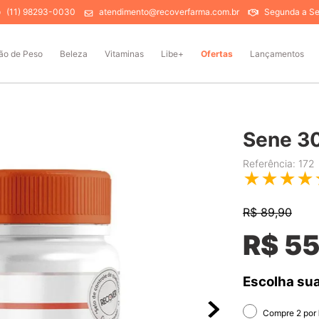
(11) 98293-0030
atendimento@recoverfarma.com.br
Segunda a Sex
ão de Peso
Beleza
Vitaminas
Libe+
Ofertas
Lançamentos
Sene 3
Referência
:
172
★
★
★
★
R$
89,90
R$
55
Escolha sua
Compre 2 por