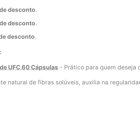
de desconto
.
de desconto
.
de desconto
.
:
o de UFC 60 Cápsulas
- Prático para quem deseja
te natural de fibras solúveis, auxilia na regularida