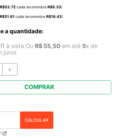
R$
52.72
cada (economize
R$
8.33
)
R$
51.61
cada (economize
R$
19.43
)
e a quantidade:
f à vista Ou
R$
55
,
50
em até
5
x de
 juros
＋
COMPRAR
P