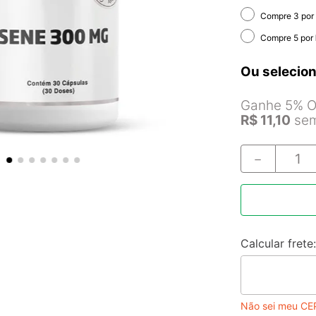
Compre 3 por
Compre 5 por
Ou selecion
Ganhe 5% Of
R$
11
,
10
sem
－
Não sei meu CE