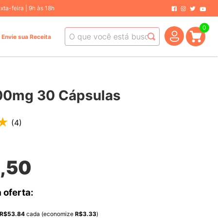
ta-feira | 9h às 18h
0
O que você está buscando hoje?
Envie sua Receita
00mg 30 Cápsulas
★
(
4
)
,
50
 oferta:
R$
53.84
cada (economize
R$
3.33
)