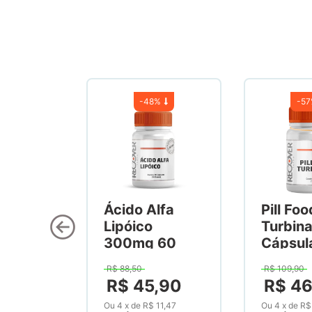
-
48%
-
5
Ácido Alfa
Pill Foo
Lipóico
Turbin
300mg 60
Cápsul
Cápsulas
R$
88
,
50
R$
109
,
90
R$
45
,
90
R$
4
Ou
4
x
de
R$ 11,47
Ou
4
x
de
R$