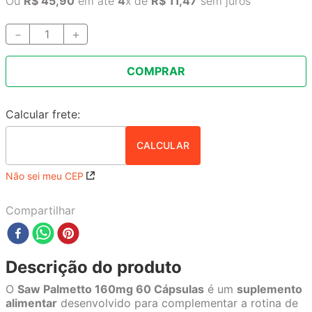
Ou
R$
45
,
90
em até
4
x de
R$
11
,
47
sem juros
－
＋
COMPRAR
Não sei meu CEP
Compartilhar
Descrição do produto
O
Saw Palmetto 160mg 60 Cápsulas
é um
suplemento
alimentar
desenvolvido para complementar a rotina de