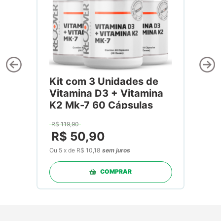
Kit com 3 Unidades de
Vitamina D3 + Vitamina
K2 Mk-7 60 Cápsulas
R$
119
,
90
R$
50
,
90
Ou
5
x
de
R$ 10,18
sem juros
COMPRAR