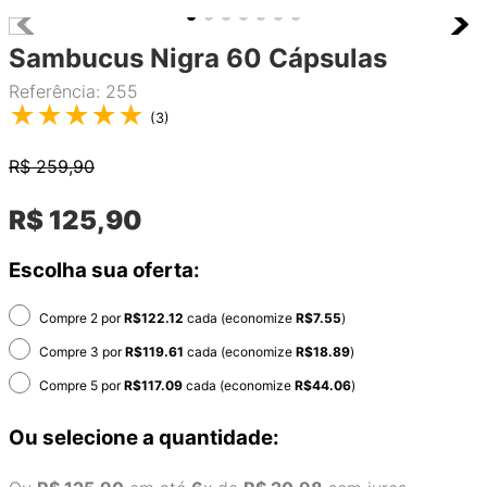
Sambucus Nigra 60 Cápsulas
Referência
:
255
★
★
★
★
★
(
3
)
R$
259,90
R$
125
,
90
Escolha sua oferta:
Compre 2 por
R$
122.12
cada (economize
R$
7.55
)
Compre 3 por
R$
119.61
cada (economize
R$
18.89
)
Compre 5 por
R$
117.09
cada (economize
R$
44.06
)
Ou selecione a quantidade: