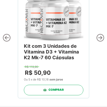
Kit com 3 Unidades de
Vitamina D3 + Vitamina
K2 Mk-7 60 Cápsulas
R$
119
,
90
R$
50
,
90
Ou
5
x
de
R$ 10,18
sem juros
COMPRAR