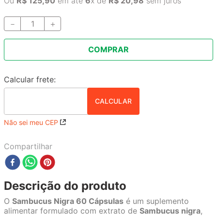
Ou
R$
125
,
90
em até
6
x de
R$
20
,
98
sem juros
－
＋
COMPRAR
Não sei meu CEP
Compartilhar
Descrição do produto
O
Sambucus Nigra 60 Cápsulas
é um suplemento
alimentar formulado com extrato de
Sambucus nigra
,