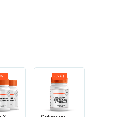
8%
-
59%
m 3
Colágeno