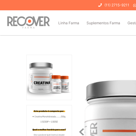
(11) 2715-9211
Linha Farma
Suplementos Farma
Gest