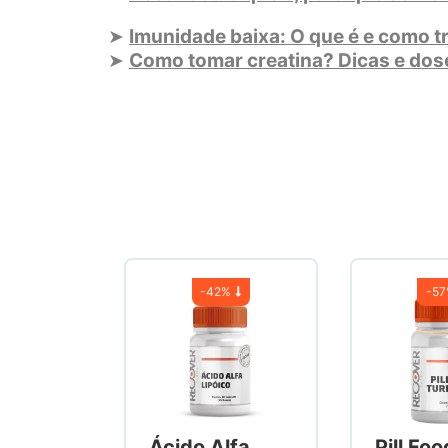
➤
Imunidade baixa: O que é e como t
➤
Como tomar creatina? Dicas e dose
-
42%
-
5
Ácido Alfa
Pill Foo