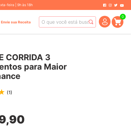
ta-feira | 9h às 18h
0
O que você está buscando hoje?
Envie sua Receita
E CORRIDA 3
ntos para Maior
mance
★
(
1
)
9
,
90