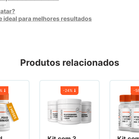
ratar?
 ideal para melhores resultados
Produtos relacionados
7%
-
24%
-
5
d
Kit com 3
Kit co