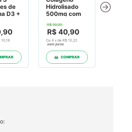
es de
Hidrolisado
na D3 +
500mg com
na K2
Vitamina C
R$
99
,
90
60
300mg 120
0
,
90
R$
40
,
90
as
Cápsulas
 10,18
Ou
4
x
de
R$ 10,22
sem juros
MPRAR
COMPRAR
o: