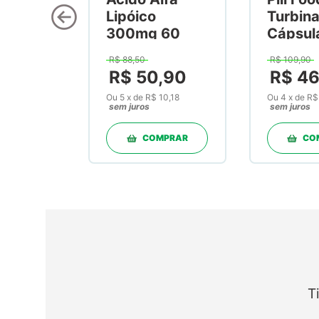
Lipóico
Turbin
300mg 60
Cápsul
Cápsulas
R$
88
,
50
R$
109
,
90
R$
50
,
90
R$
4
Ou
5
x
de
R$ 10,18
Ou
4
x
de
R$
sem juros
sem juros
COMPRAR
CO
T