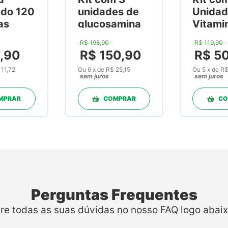
ado 120
unidades de
Unidad
as
glucosamina
Vitami
1500mg +
Vitami
R$
198
,
90
R$
119
,
90
condroitina
Mk-7 
6
,
90
R$
150
,
90
R$
5
1200mg +
Cápsul
 11,72
Ou
6
x
de
R$ 25,15
Ou
5
x
de
R$
msm 600mg
sem juros
sem juros
30 Doses em
Pó
MPRAR
COMPRAR
CO
Perguntas Frequentes
ire todas as suas dúvidas no nosso FAQ logo abaix