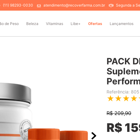
(11) 98293-0030
atendimento@recoverfarma.com.br
Segunda a Sex
ão de Peso
Beleza
Vitaminas
Libe+
Ofertas
Lançamentos
PACK D
Supleme
Perfor
Referência
:
805
★
★
★
★
R$
209,90
R$
15