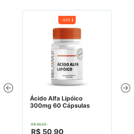
-
42%
Ácido Alfa Lipóico
300mg 60 Cápsulas
R$
88
,
50
R$
50
,
90