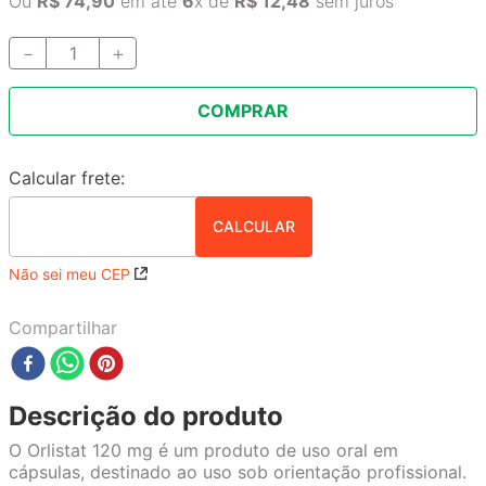
Ou
R$
74
,
90
em até
6
x de
R$
12
,
48
sem juros
－
＋
COMPRAR
Não sei meu CEP
Compartilhar
Descrição do produto
O Orlistat 120 mg é um produto de uso oral em
cápsulas, destinado ao uso sob orientação profissional.