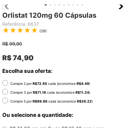
Orlistat 120mg 60 Cápsulas
Referência
:
6637
★
★
★
★
★
(
26
)
R$
99,90
R$
74
,
90
Escolha sua oferta:
Compre 2 por
R$
72.65
cada (economize
R$
4.49
)
Compre 3 por
R$
71.16
cada (economize
R$
11.24
)
Compre 5 por
R$
69.66
cada (economize
R$
26.22
)
Ou selecione a quantidade: