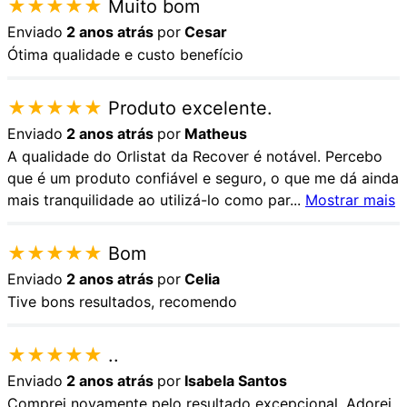
★
★
★
★
★
Muito bom
Enviado
2 anos atrás
por
Cesar
Ótima qualidade e custo benefício
★
★
★
★
★
Produto excelente.
Enviado
2 anos atrás
por
Matheus
A qualidade do Orlistat da Recover é notável. Percebo
que é um produto confiável e seguro, o que me dá ainda
mais tranquilidade ao utilizá-lo como par
...
Mostrar mais
★
★
★
★
★
Bom
Enviado
2 anos atrás
por
Celia
Tive bons resultados, recomendo
★
★
★
★
★
..
Enviado
2 anos atrás
por
Isabela Santos
Comprei novamente pelo resultado excepcional. Adorei