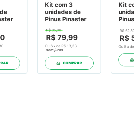
Kit com 3
Kit c
 de
unidades de
unid
aster
Pinus Pinaster
Pinus
150mg 30
150m
R$
85
,
90
R$
62
,
8
Cápsulas
Cáps
0
R$
79
,
99
R$
30
Ou
6
x
de
R$ 13,33
Ou
5
x
d
sem juros
PRAR
COMPRAR