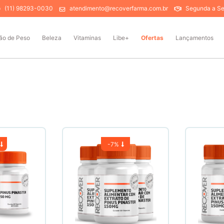
(11) 98293-0030
atendimento@recoverfarma.com.br
Segunda a Sex
ão de Peso
Beleza
Vitaminas
Libe+
Ofertas
Lançamentos
-
7%