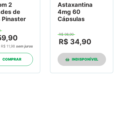
om 2
Astaxantina
ades de
4mg 60
 Pinaster
Cápsulas
g 30
0
ulas
R$
98
,
90
59
,
90
R$
34
,
90
e
R$ 11,98
sem juros
COMPRAR
INDISPONÍVEL