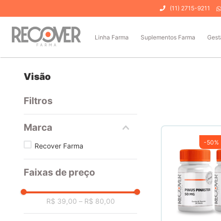
(11) 2715-9211
Linha Farma
Suplementos Farma
Gest
Visão
Filtros
Marca
-
50%
Recover Farma
Faixas de preço
R$ 39,00
–
R$ 80,00