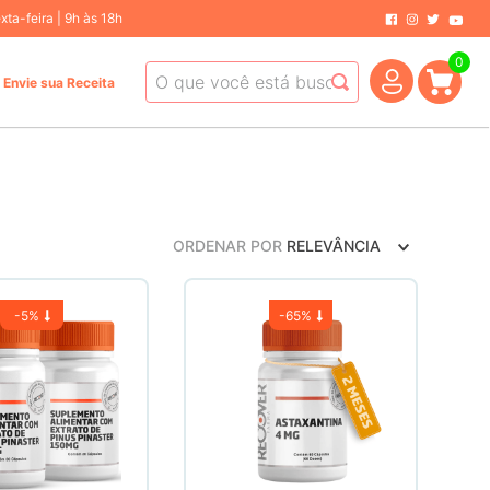
ta-feira | 9h às 18h
0
O que você está buscando hoje?
Envie sua Receita
ORDENAR POR
RELEVÂNCIA
-
5%
-
65%