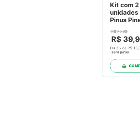
Kit com 2
unidades
Pinus Pin
50mg 60
R$
79
,
90
Cápsulas
R$
39
,
9
Ou
3
x
de
R$ 13,
sem juros
COM