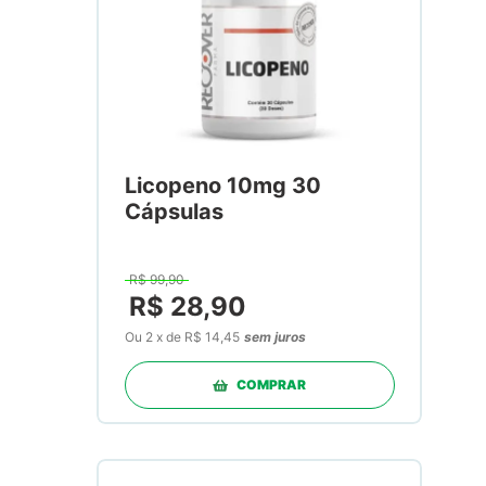
Licopeno 10mg 30
Cápsulas
R$
99
,
90
R$
28
,
90
Ou
2
x
de
R$ 14,45
sem juros
COMPRAR