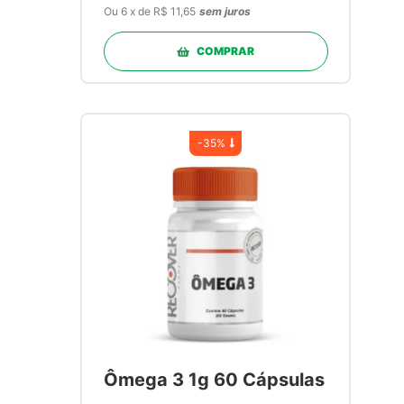
Ou
6
x
de
R$ 11,65
sem juros
COMPRAR
-
35%
Ômega 3 1g 60 Cápsulas