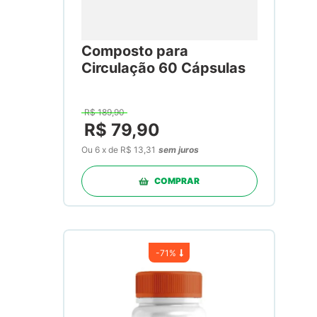
Composto para
Circulação 60 Cápsulas
R$
189
,
90
R$
79
,
90
Ou
6
x
de
R$ 13,31
sem juros
COMPRAR
-
71%