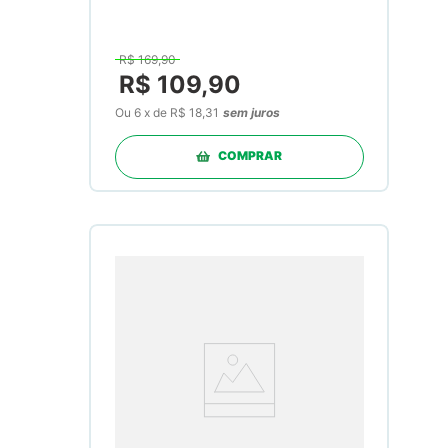
R$
169
,
90
R$
109
,
90
Ou
6
x
de
R$ 18,31
sem juros
COMPRAR