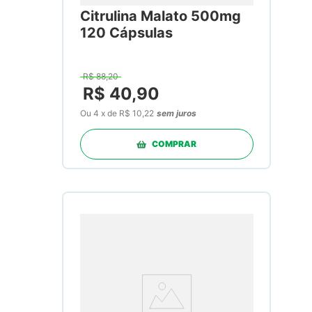
Citrulina Malato 500mg
120 Cápsulas
R$
88
,
20
R$
40
,
90
Ou
4
x
de
R$ 10,22
sem juros
COMPRAR