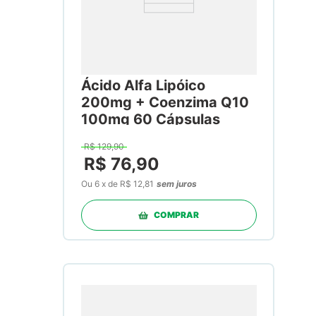
Ácido Alfa Lipóico
200mg + Coenzima Q10
100mg 60 Cápsulas
R$
129
,
90
R$
76
,
90
Ou
6
x
de
R$ 12,81
sem juros
COMPRAR