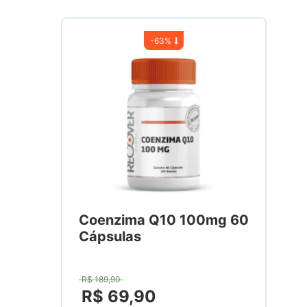
-
63%
Coenzima Q10 100mg 60
Cápsulas
R$
189
,
90
R$
69
,
90