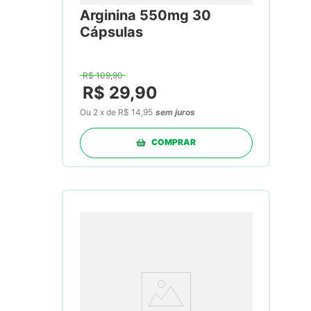
Arginina 550mg 30
Cápsulas
R$
109
,
90
R$
29
,
90
Ou
2
x
de
R$ 14,95
sem juros
COMPRAR