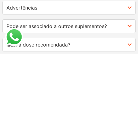
Advertências
Pode ser associado a outros suplementos?
Qual a dose recomendada?
AVALIAÇÕES
★
★
★
★
★
Classificação média: 5
(4 avaliações)
FAÇA LOGIN PARA ESCREVER UMA AVALIAÇÃO.