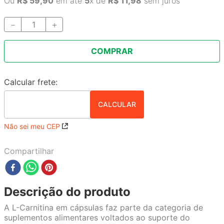
Ou
R$
59
,
90
em até
5
x de
R$
11
,
98
sem juros
－
＋
COMPRAR
Não sei meu CEP
Compartilhar
Descrição do produto
A L-Carnitina em cápsulas faz parte da categoria de
suplementos alimentares voltados ao suporte do