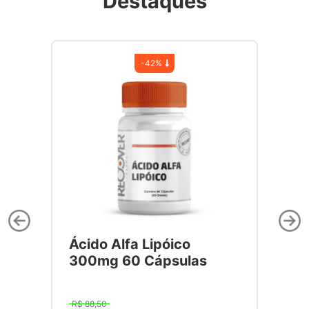
Destaques
-
42%
Ácido Alfa Lipóico
300mg 60 Cápsulas
R$
88
,
50