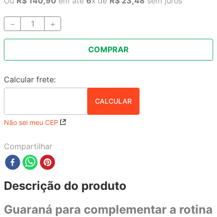
Ou
R$
140
,
90
em até
6
x de
R$
23
,
48
sem juros
－
＋
COMPRAR
Não sei meu CEP
Compartilhar
Descrição do produto
Guaraná para complementar a rotina