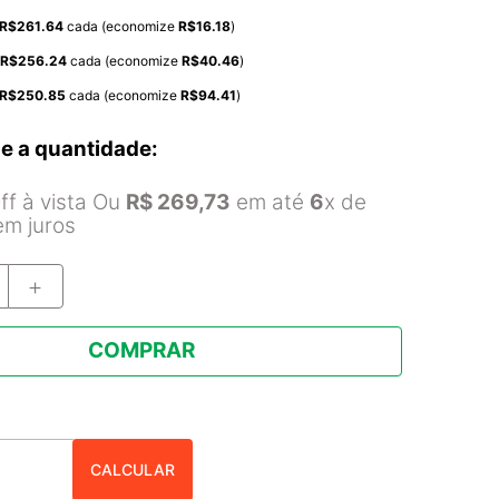
R$
261.64
cada (economize
R$
16.18
)
R$
256.24
cada (economize
R$
40.46
)
R$
250.85
cada (economize
R$
94.41
)
e a quantidade:
f à vista Ou
R$
269
,
73
em até
6
x de
m juros
＋
COMPRAR