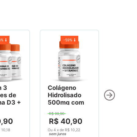
8%
-
59%
m 3
Colágeno
es de
Hidrolisado
na D3 +
500mg com
na K2
Vitamina C
R$
99
,
90
60
300mg 120
0
,
90
R$
40
,
90
as
Cápsulas
 10,18
Ou
4
x
de
R$ 10,22
sem juros