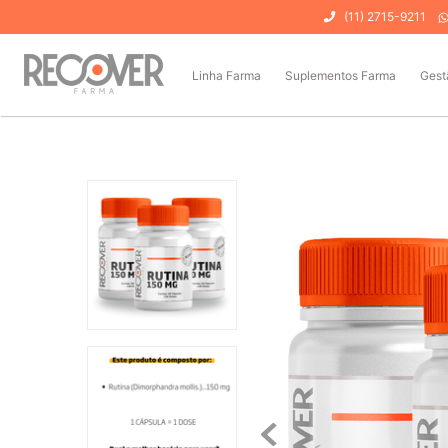
(11) 2715-9211
Linha Farma
Suplementos Farma
Gest