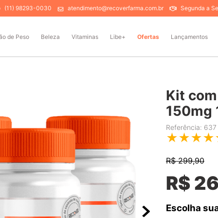
(11) 98293-0030
atendimento@recoverfarma.com.br
Segunda a Sex
ão de Peso
Beleza
Vitaminas
Libe+
Ofertas
Lançamentos
Kit com
150mg 
Referência
:
637
★
★
★
★
R$
299,90
R$
2
Escolha sua