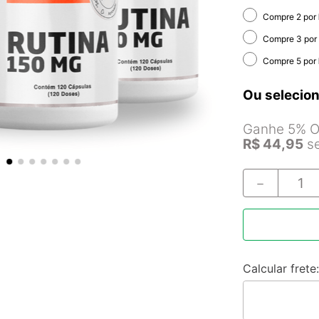
Compre 2 por
Compre 3 por
Compre 5 por
Ou selecion
Ganhe 5% Of
R$
44
,
95
se
－