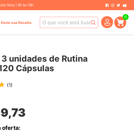
ta-feira | 9h às 18h
0
O que você está buscando hoje?
Envie sua Receita
 3 unidades de Rutina
120 Cápsulas
★
(
1
)
69
,
73
 oferta: