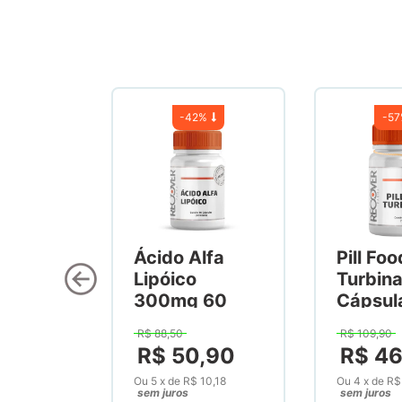
-
42%
-
5
Ácido Alfa
Pill Foo
Lipóico
Turbin
300mg 60
Cápsul
Cápsulas
R$
88
,
50
R$
109
,
90
R$
50
,
90
R$
4
Ou
5
x
de
R$ 10,18
Ou
4
x
de
R$
sem juros
sem juros