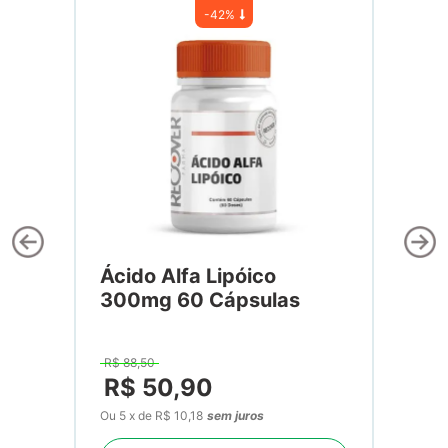
-
42%
Ácido Alfa Lipóico
300mg 60 Cápsulas
R$
88
,
50
R$
50
,
90
Ou
5
x
de
R$ 10,18
sem juros