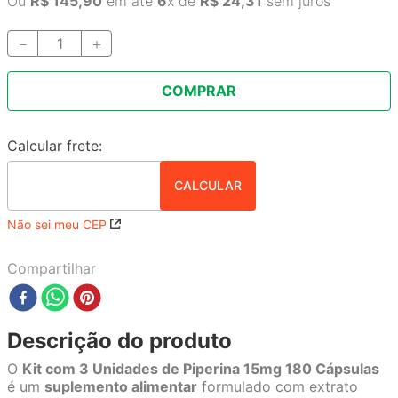
Ou
R$
145
,
90
em até
6
x de
R$
24
,
31
sem juros
－
＋
COMPRAR
Não sei meu CEP
Compartilhar
Descrição do produto
O
Kit com 3 Unidades de Piperina 15mg 180 Cápsulas
é um
suplemento alimentar
formulado com extrato