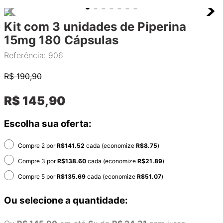
Kit com 3 unidades de Piperina
15mg 180 Cápsulas
Referência
:
906
R$
190,90
R$
145
,
90
Escolha sua oferta:
Compre 2 por
R$
141.52
cada (economize
R$
8.75
)
Compre 3 por
R$
138.60
cada (economize
R$
21.89
)
Compre 5 por
R$
135.69
cada (economize
R$
51.07
)
Ou selecione a quantidade: