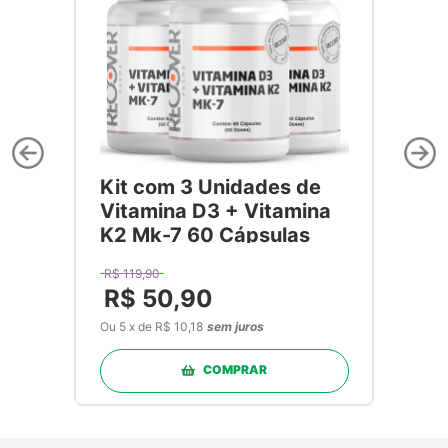
Kit com 3 Unidades de
Vitamina D3 + Vitamina
K2 Mk-7 60 Cápsulas
R$
119
,
90
R$
50
,
90
Ou
5
x
de
R$ 10,18
sem juros
COMPRAR