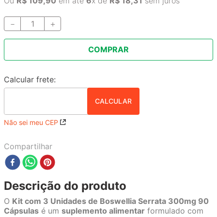
Ou
R$
109
,
90
em até
6
x de
R$
18
,
31
sem juros
－
＋
COMPRAR
Não sei meu CEP
Compartilhar
Descrição do produto
O
Kit com 3 Unidades de Boswellia Serrata 300mg 90
Cápsulas
é um
suplemento alimentar
formulado com