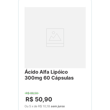
Ácido Alfa Lipóico
300mg 60 Cápsulas
R$
88
,
50
R$
50
,
90
Ou
5
x
de
R$ 10,18
sem juros