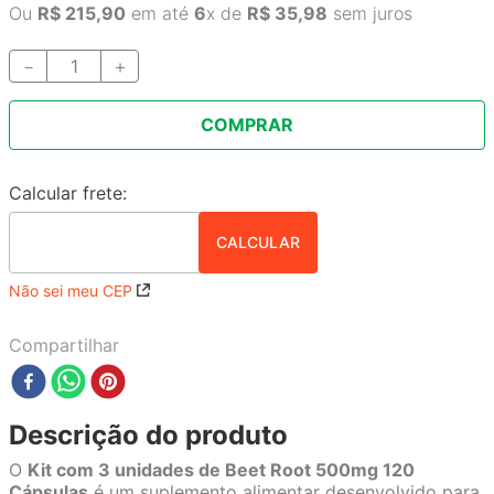
Ou
R$
215
,
90
em até
6
x de
R$
35
,
98
sem juros
－
＋
COMPRAR
Não sei meu CEP
Compartilhar
Descrição do produto
O
Kit com 3 unidades de Beet Root 500mg 120
Cápsulas
é um suplemento alimentar desenvolvido para