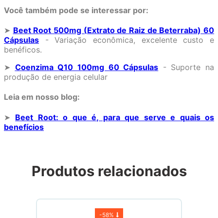
Você também pode se interessar por:
➤
Beet Root 500mg (Extrato de Raiz de Beterraba) 60
Cápsulas
- Variação econômica, excelente custo e
benéficos.
➤
Coenzima Q10 100mg 60 Cápsulas
- Suporte na
produção de energia celular
Leia em nosso blog:
➤
Beet Root: o que é, para que serve e quais os
benefícios
Produtos relacionados
-
58%