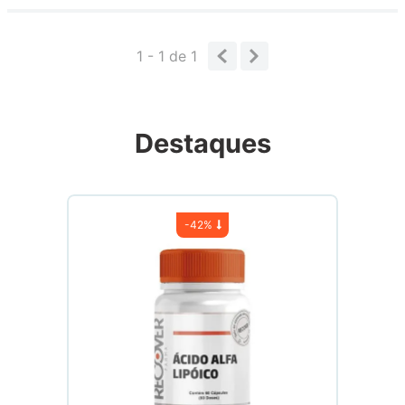
Enviado
5 meses atrás
por
Daniel
Remédio de alta qualidade, dura bastante tempo e ainda
1 - 1
de
1
gera resultados incríveis!
Destaques
-
42%