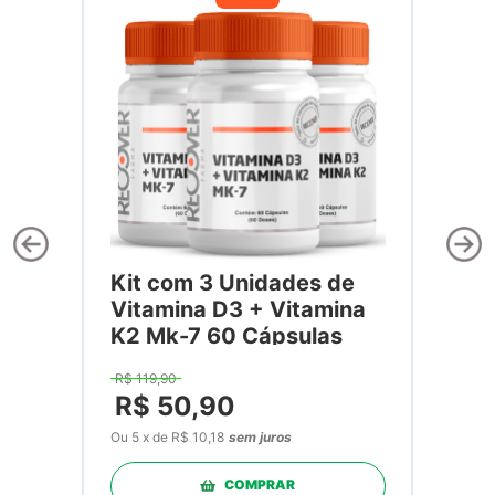
Kit com 3 Unidades de
Vitamina D3 + Vitamina
K2 Mk-7 60 Cápsulas
R$
119
,
90
R$
50
,
90
Ou
5
x
de
R$ 10,18
sem juros
COMPRAR