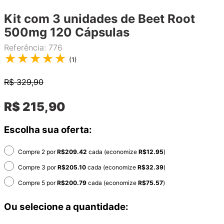
Kit com 3 unidades de Beet Root
500mg 120 Cápsulas
Referência
:
776
★
★
★
★
★
(
1
)
R$
329,90
R$
215
,
90
Escolha sua oferta:
Compre 2 por
R$
209.42
cada (economize
R$
12.95
)
Compre 3 por
R$
205.10
cada (economize
R$
32.39
)
Compre 5 por
R$
200.79
cada (economize
R$
75.57
)
Ou selecione a quantidade: