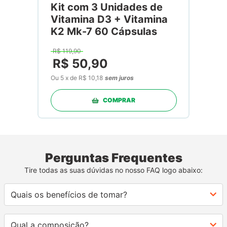
Kit com 3 Unidades de
Vitamina D3 + Vitamina
K2 Mk-7 60 Cápsulas
R$
119
,
90
R$
50
,
90
Ou
5
x
de
R$ 10,18
sem juros
COMPRAR
Perguntas Frequentes
Tire todas as suas dúvidas no nosso FAQ logo abaixo:
Quais os benefícios de tomar?
Qual a composição?