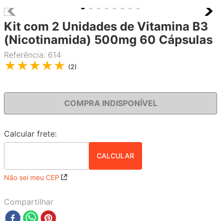
Kit com 2 Unidades de Vitamina B3
(Nicotinamida) 500mg 60 Cápsulas
Referência
:
614
★
★
★
★
★
(
2
)
COMPRA INDISPONÍVEL
Não sei meu CEP
Compartilhar