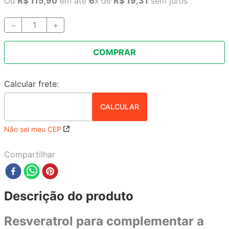
Ou
R$
115
,
90
em até
6
x de
R$
19
,
31
sem juros
－
＋
COMPRAR
Não sei meu CEP
Compartilhar
Descrição do produto
Resveratrol para complementar a