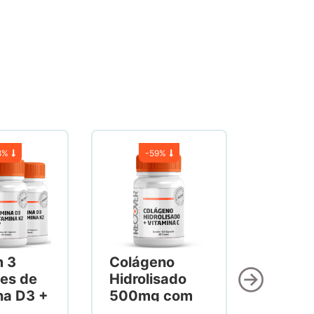
8%
-
59%
m 3
Colágeno
es de
Hidrolisado
na D3 +
500mg com
na K2
Vitamina C