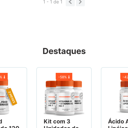
1 - 1
de
1
Destaques
7%
-
58%
-
4
d
Kit com 3
Ácido 