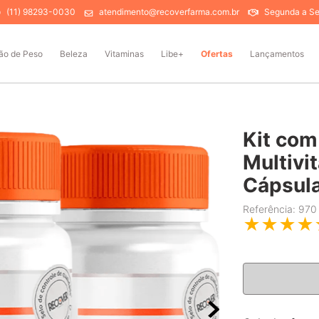
(11) 98293-0030
atendimento@recoverfarma.com.br
Segunda a Sex
ão de Peso
Beleza
Vitaminas
Libe+
Ofertas
Lançamentos
Kit com
Multivi
Cápsul
Referência
:
970
★
★
★
★