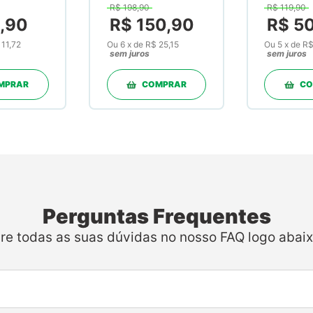
R$
198
,
90
R$
119
,
90
condroitina
Mk-7 
6
,
90
R$
150
,
90
R$
5
1200mg +
Cápsul
 11,72
Ou
6
x
de
R$ 25,15
Ou
5
x
de
R$
msm 600mg
sem juros
sem juros
30 Doses em
Pó
MPRAR
COMPRAR
CO
Perguntas Frequentes
ire todas as suas dúvidas no nosso FAQ logo abaix