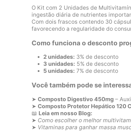
O Kit com 2 Unidades de Multivitamí
ingestão diária de nutrientes importa
Com dois frascos contendo 30 cápsula
favorecendo a regularidade do consum
Como funciona o desconto pro
2 unidades:
3% de desconto
3 unidades:
5% de desconto
5 unidades:
7% de desconto
Você também pode se interessa
➤
Composto Digestivo 450mg
– Auxi
➤
Composto Protetor Hepático 120 
📖
Leia em nosso Blog:
➤
Como escolher o melhor multivitam
➤
Vitaminas para ganhar massa musc