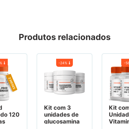
Produtos relacionados
7%
-
24%
-
5
d
Kit com 3
Kit co
ado 120
unidades de
Unidad
as
glucosamina
Vitami
1500mg +
Vitami