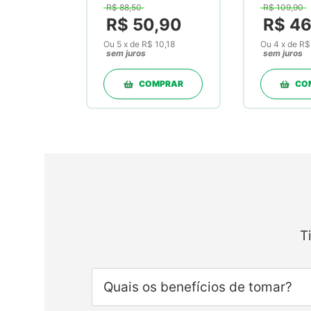
R$
88
,
50
R$
109
,
90
R$
50
,
90
R$
4
Ou
5
x
de
R$ 10,18
Ou
4
x
de
R$
sem juros
sem juros
COMPRAR
CO
T
Quais os benefícios de tomar?