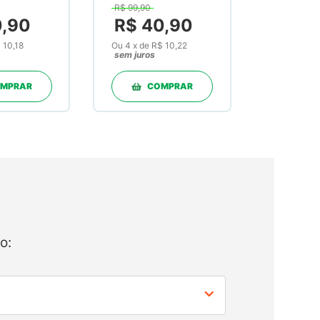
R$
99
,
90
60
300mg 120
0
,
90
R$
40
,
90
as
Cápsulas
 10,18
Ou
4
x
de
R$ 10,22
sem juros
MPRAR
COMPRAR
o: