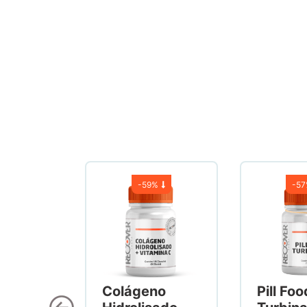
-
59%
-
5
Colágeno
Pill Foo