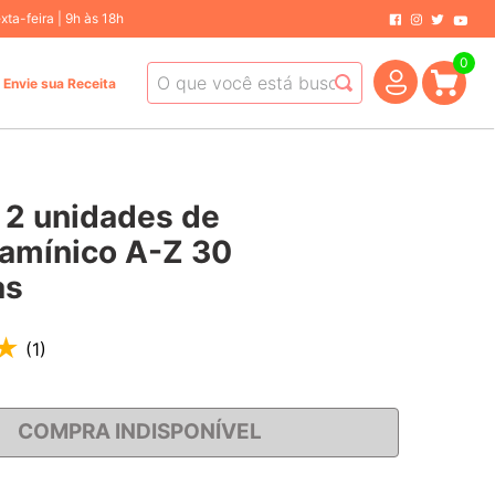
ta-feira | 9h às 18h
0
O que você está buscando hoje?
Envie sua Receita
 2 unidades de
tamínico A-Z 30
as
★
(
1
)
COMPRA INDISPONÍVEL