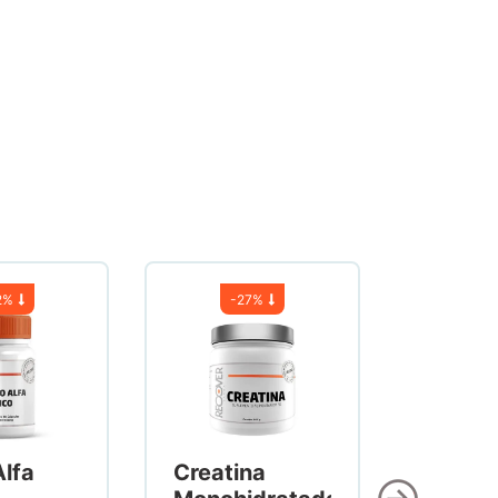
2%
-
27%
Alfa
Creatina