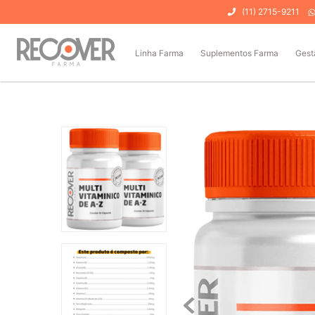
(11) 2715-9211
Linha Farma
Suplementos Farma
Gest