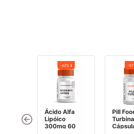
-
42%
-
5
Ácido Alfa
Pill Foo
Lipóico
Turbin
300mg 60
Cápsul
Cápsulas