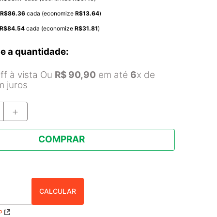
R$
86.36
cada (economize
R$
13.64
)
R$
84.54
cada (economize
R$
31.81
)
e a quantidade:
f à vista Ou
R$
90
,
90
em até
6
x de
 juros
＋
COMPRAR
P