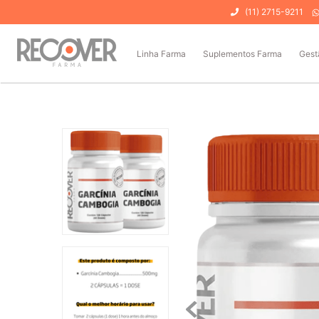
(11) 2715-9211
Linha Farma
Suplementos Farma
Gest