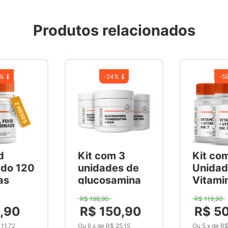
Produtos relacionados
7%
-
24%
-
5
d
Kit com 3
Kit co
ado 120
unidades de
Unidad
as
glucosamina
Vitami
1500mg +
Vitami
R$
198
,
90
R$
119
,
90
condroitina
Mk-7 
6
,
90
R$
150
,
90
R$
5
1200mg +
Cápsul
 11,72
Ou
6
x
de
R$ 25,15
Ou
5
x
de
R$