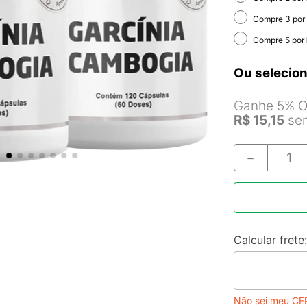
Compre 3 por
Compre 5 por
Ou selecion
Ganhe 5% Of
R$
15
,
15
sem
－
Não sei meu CE