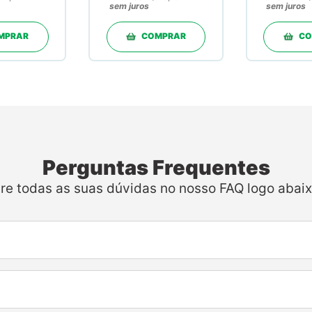
msm 600mg
sem juros
sem juros
30 Doses em
Pó
MPRAR
COMPRAR
CO
Perguntas Frequentes
ire todas as suas dúvidas no nosso FAQ logo abaix