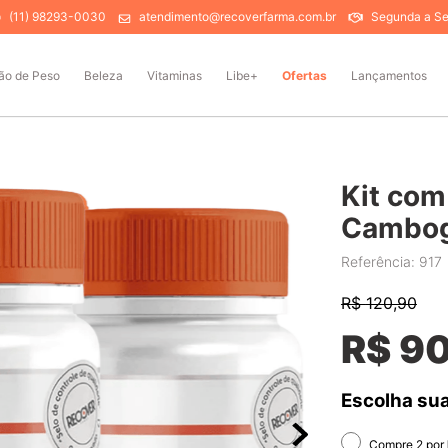
(11) 98293-0030
atendimento@recoverfarma.com.br
Segunda a Sex
ão de Peso
Beleza
Vitaminas
Libe+
Ofertas
Lançamentos
Kit com
Cambog
Referência
:
917
R$
120,90
R$
9
Escolha sua
Compre 2 por