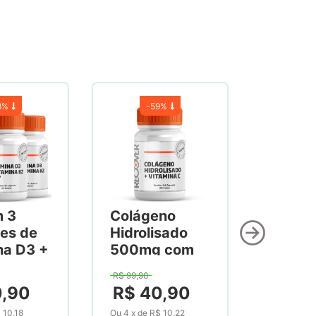
8%
-
59%
m 3
Colágeno
es de
Hidrolisado
na D3 +
500mg com
na K2
Vitamina C
R$
99
,
90
60
300mg 120
0
,
90
R$
40
,
90
as
Cápsulas
 10,18
Ou
4
x
de
R$ 10,22