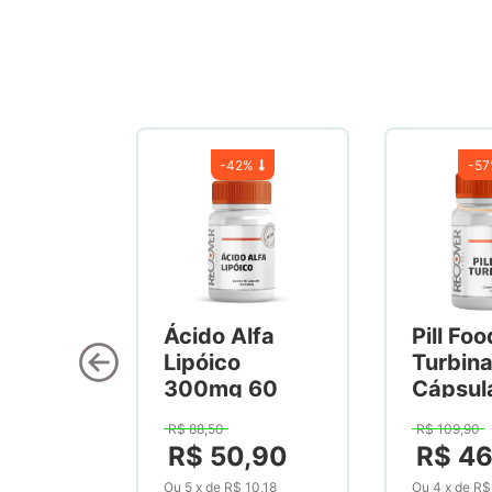
-
42%
-
5
Ácido Alfa
Pill Foo
Lipóico
Turbin
300mg 60
Cápsul
Cápsulas
R$
88
,
50
R$
109
,
90
R$
50
,
90
R$
4
Ou
5
x
de
R$ 10,18
Ou
4
x
de
R$