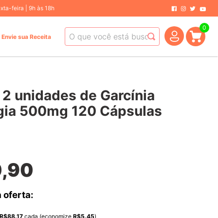
ta-feira | 9h às 18h
0
O que você está buscando hoje?
Envie sua Receita
 2 unidades de Garcínia
ia 500mg 120 Cápsulas
0
,
90
 oferta:
R$
88.17
cada (economize
R$
5.45
)