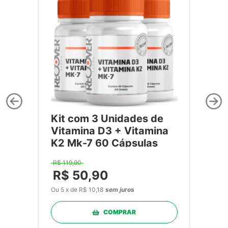
Kit com 3 Unidades de
Vitamina D3 + Vitamina
K2 Mk-7 60 Cápsulas
R$
119
,
90
R$
50
,
90
Ou
5
x
de
R$ 10,18
sem juros
COMPRAR