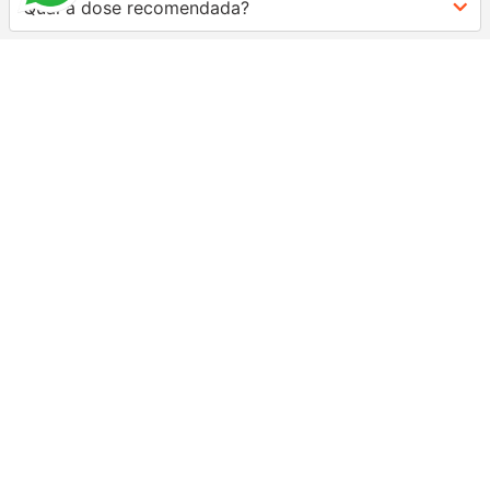
Qual a dose recomendada?
AVALIAÇÕES
★
★
★
★
★
Classificação média: 5
(4 avaliações)
FAÇA LOGIN PARA ESCREVER UMA AVALIAÇÃO.
Mais recentes
Todos
★
★
★
★
★
.
Enviado
2 anos atrás
por
Hayla Tabarin