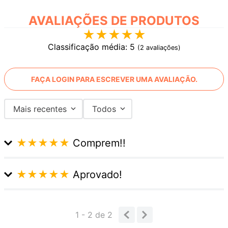
AVALIAÇÕES
★
★
★
★
★
Classificação média: 5
(2 avaliações)
FAÇA LOGIN PARA ESCREVER UMA AVALIAÇÃO.
Mais recentes
Todos
★
★
★
★
★
Comprem!!
Enviado
5 meses atrás
por
Amanda
★
★
★
★
★
Aprovado!
A diferença é percéptivel e muito positiva!
Enviado
7 meses atrás
por
Hugo
Chegou rápido! Depois da primeira semana os
1 - 2
de
2
resultados estavam aparentes.