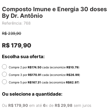
Composto Imune e Energia 30 doses
By Dr. Antônio
Referência
:
768
R$
239,90
R$
179
,
90
Escolha sua oferta:
Compre 2 por
R$
174.50
cada (economize
R$
10.79
)
Compre 3 por
R$
170.91
cada (economize
R$
26.99
)
Compre 5 por
R$
167.31
cada (economize
R$
62.97
)
Ou selecione a quantidade:
Ou
R$
179
,
90
em até
6
x de
R$
29
,
98
sem juros