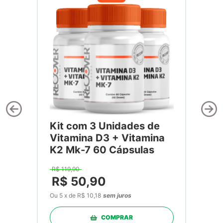
Kit com 3 Unidades de
Vitamina D3 + Vitamina
K2 Mk-7 60 Cápsulas
R$
119
,
90
R$
50
,
90
Ou
5
x
de
R$ 10,18
sem juros
COMPRAR