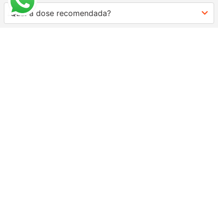
Qual a dose recomendada?
AVALIAÇÕES
Carregando…
FAÇA LOGIN PARA ESCREVER UMA AVALIAÇÃO.
Mais recentes
Todos
Carregando avaliações…