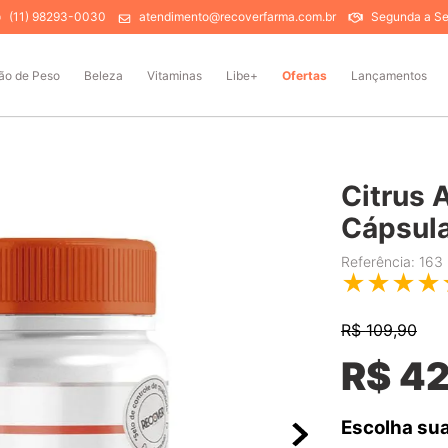
(11) 98293-0030
atendimento@recoverfarma.com.br
Segunda a Sex
ão de Peso
Beleza
Vitaminas
Libe+
Ofertas
Lançamentos
Citrus
Cápsul
Referência
:
163
★
★
★
★
R$
109,90
R$
4
Escolha sua