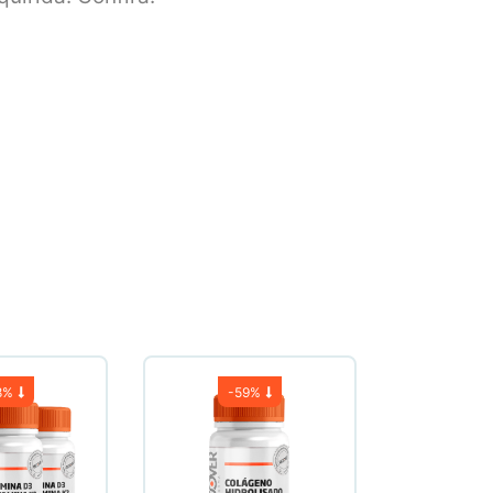
8%
-
59%