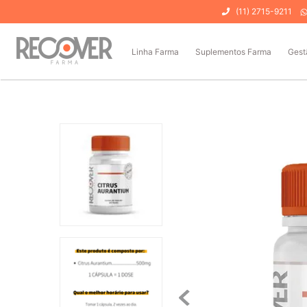
(11) 2715-9211
Linha Farma
Suplementos Farma
Gest