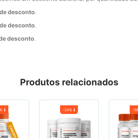
de desconto
.
de desconto
.
de desconto
.
Produtos relacionados
7%
-
24%
-
5