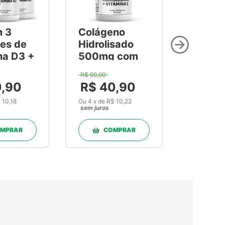
m 3
Colágeno
es de
Hidrolisado
na D3 +
500mg com
na K2
Vitamina C
R$
99
,
90
60
300mg 120
0
,
90
R$
40
,
90
as
Cápsulas
 10,18
Ou
4
x
de
R$ 10,22
sem juros
MPRAR
COMPRAR