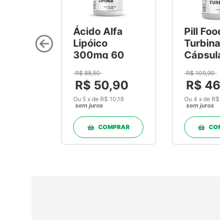
Ácido Alfa
Pill Foo
Lipóico
Turbin
300mg 60
Cápsul
Cápsulas
R$
88
,
50
R$
109
,
90
R$
50
,
90
R$
4
Ou
5
x
de
R$ 10,18
Ou
4
x
de
R$
sem juros
sem juros
COMPRAR
CO