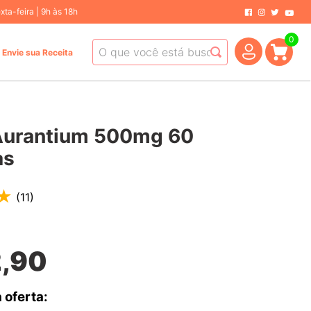
ta-feira | 9h às 18h
0
O que você está buscando hoje?
Envie sua Receita
 Aurantium 500mg 60
as
★
(
11
)
2
,
90
 oferta: