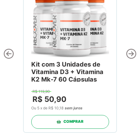
Kit com 3 Unidades de
Vitamina D3 + Vitamina
K2 Mk-7 60 Cápsulas
R$
119
,
90
R$
50
,
90
Ou
5
x
de
R$ 10,18
sem juros
COMPRAR